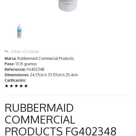
Volver a la tienda
Marca:
Rubbermaid Commercial Products
Peso:
13.15 gramos
Referencia:
FG402348
Dimensiones:
24.77cm X 33.97cm X 25.4cm
Calificación:
★
★
★
★
★
RUBBERMAID
COMMERCIAL
PRODUCTS FG402348