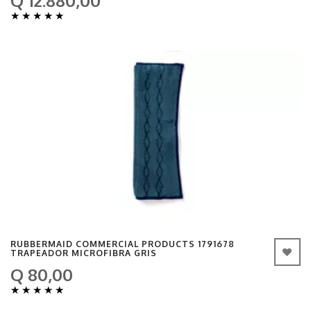
Q 12.880,00
★
★
★
★
★
RUBBERMAID COMMERCIAL PRODUCTS 1791678
TRAPEADOR MICROFIBRA GRIS
Q 80,00
★
★
★
★
★