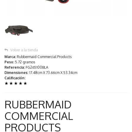
Volver a la tienda
Marca:
Rubbermaid Commercial Products
Peso:
5.72 gramos
Referencia:
FG265100BLA
Dimensiones:
17.48cm X 73.66cm X 53.34cm
Calificación:
★
★
★
★
★
RUBBERMAID
COMMERCIAL
PRODUCTS