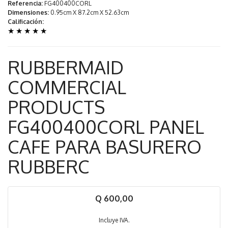
Referencia:
FG400400CORL
Dimensiones:
0.95cm X 87.2cm X 52.63cm
Calificación:
★
★
★
★
★
RUBBERMAID
COMMERCIAL
PRODUCTS
FG400400CORL PANEL
CAFE PARA BASURERO
RUBBERC
Q 600,00
Incluye IVA.