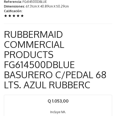
Referencia:
FG614500DBLUE
Dimensiones:
67.31cm X 40.89cm X 50.29cm
Calificación:
★
★
★
★
★
RUBBERMAID
COMMERCIAL
PRODUCTS
FG614500DBLUE
BASURERO C/PEDAL 68
LTS. AZUL RUBBERC
Q 1.053,00
Incluye IVA.