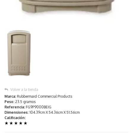
Volver a la tienda
Marca:
Rubbermaid Commercial Products
Peso:
23.5 gramos
Referencia:
FG9P9000BEIG
Dimensiones:
104.39cm X 54.36cm X 51.56cm
Calificación:
★
★
★
★
★