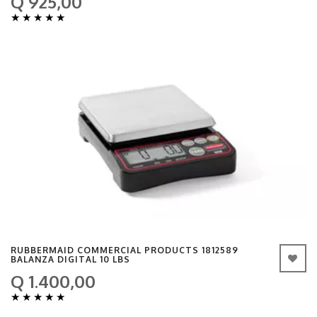
Q 925,00
★
★
★
★
★
RUBBERMAID COMMERCIAL PRODUCTS 1812589
BALANZA DIGITAL 10 LBS
Q 1.400,00
★
★
★
★
★