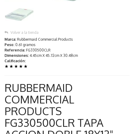
Volver a la tienda
Marca:
Rubbermaid Commercial Products
Peso:
0.61 gramos
Referencia:
FG330500CLR
Dimensiones:
4.45cm X 45.72cm X 30.48cm
Calificación:
★
★
★
★
★
RUBBERMAID
COMMERCIAL
PRODUCTS
FG330500CLR TAPA