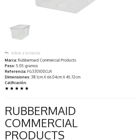
Volver a la tienda
Marca:
Rubbermaid Commercial Products
Peso:
5.05 gramos
Referencia:
FG330100CLR
Dimensiones:
38.1cm X 66.04cm X 45.72cm
Calificación:
★
★
★
★
★
RUBBERMAID
COMMERCIAL
PRODUCTS