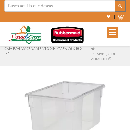
0
|
Toggle
navigation
CAJA P/ALMACENAMIENTO SIN /TAPA 26 X 18 X
15"
MANEJO DE
ALIMENTOS